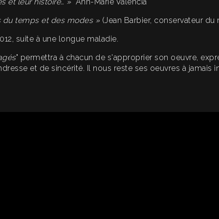
 et leur histoire… »
Ann-Marie Valencia
s du temps et des modes »
(Jean Barbier, conservateur du 
2012, suite à une longue maladie.
tagés
" permettra à chacun de s'approprier son oeuvre, expr
ndresse et de sincérité. Il nous reste ses oeuvres à jamais 