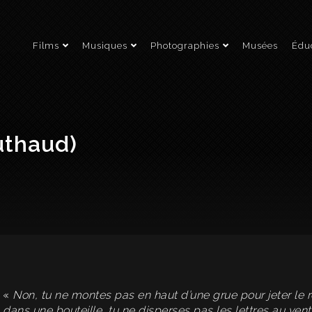
Films
Musiques
Photographies
Musées
Éduc
uthaud)
«
Non, tu ne montes pas en haut d’une grue pour jeter le r
dans une bouteille, tu ne disperses pas les lettres au ve